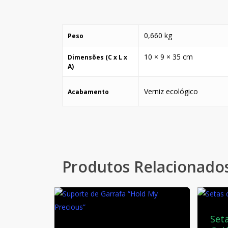
0,660 kg
Peso
10 × 9 × 35 cm
Dimensões (C x L x
A)
Verniz ecológico
Acabamento
Produtos Relacionado
Set