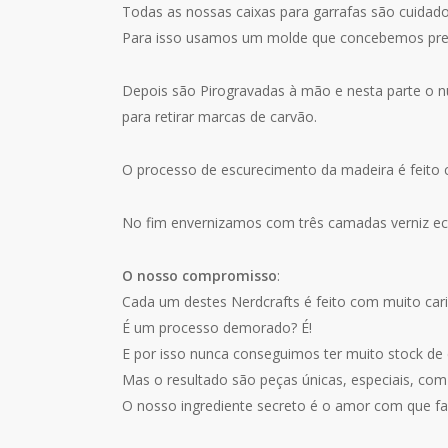
durante a tua
Todas as nossas caixas para garrafas são cuidad
visita. Se
Para isso usamos um molde que concebemos prev
recusares estas
cookies,
algumas
Depois são Pirogravadas à mão e nesta parte o nú
funcionalidades
desaparecerão
para retirar marcas de carvão.
do website.
O processo de escurecimento da madeira é feito c
Marketing
Partilhar os teus
No fim envernizamos com três camadas verniz ecol
interesses e
comportamentos
O nosso compromisso
:
enquanto visitas
o nosso site, vai
Cada um destes Nerdcrafts é feito com muito cari
aumentar a
É um processo demorado? É!
possibilidade de
E por isso nunca conseguimos ter muito stock de 
veres conteúdos
e ofertas
Mas o resultado são peças únicas, especiais, com
personalizados.
O nosso ingrediente secreto é o amor com que faz