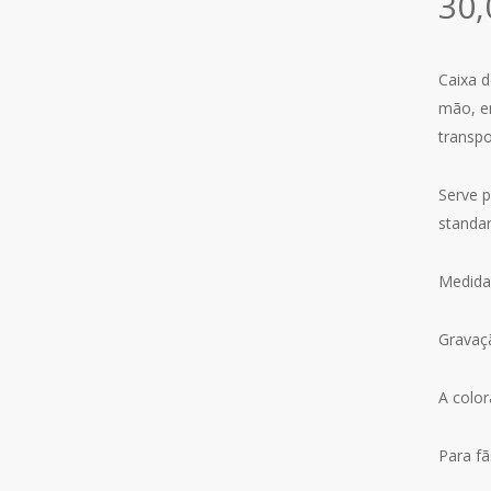
30
Caixa d
mão, en
transpo
Serve p
standar
Medidas
Gravaçã
A color
Para f