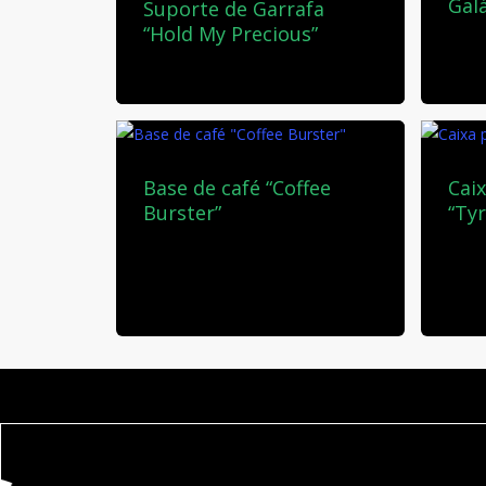
Gal
Suporte de Garrafa
“Hold My Precious”
35,
20,00
€
Base de café “Coffee
Cai
Burster”
“Tyr
15,00
€
30,