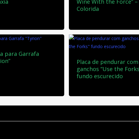
áxia
Wine With the Force” –
Colorida
00
€
20,00
€
xa para Garrafa
ion”
Placa de pendurar com
ganchos “Use the Forks
00
€
fundo escurecido
40,00
€