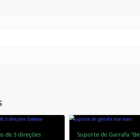
s
as de 3 direções
Suporte de Garrafa “Be