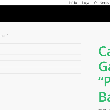
Início
Loja
Os Nerds
tman”
C
G
“
B