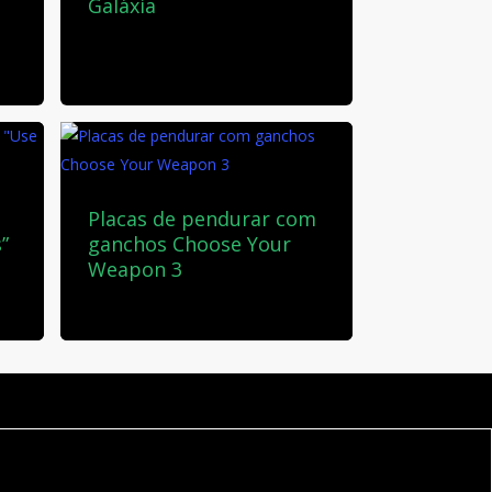
Galáxia
45,00
€
Placas de pendurar com
”
ganchos Choose Your
Weapon 3
28,00
€