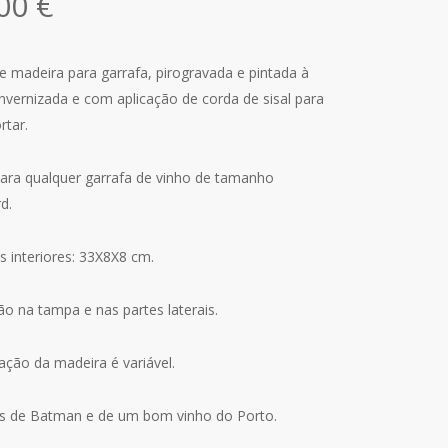
,00
€
e madeira para garrafa, pirogravada e pintada à
vernizada e com aplicação de corda de sisal para
rtar.
ara qualquer garrafa de vinho de tamanho
d.
 interiores: 33X8X8 cm.
o na tampa e nas partes laterais.
ação da madeira é variável.
ãs de Batman e de um bom vinho do Porto.