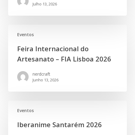
Julho 13, 2026
Feira
Eventos
Internacional
do
Feira Internacional do
Artesanato
Artesanato – FIA Lisboa 2026
–
FIA
nerdcraft
Lisboa
Junho 13, 2026
2026
Iberanime
Eventos
Santarém
2026
Iberanime Santarém 2026