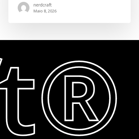
nerdcraft
Maio 8, 2026
ft®