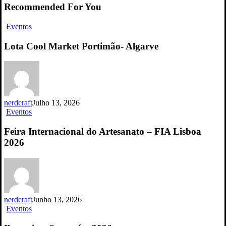
Recommended For You
Lota
Eventos
Cool
Market
Lota Cool Market Portimão- Algarve
Portimão-
Algarve
nerdcraft
Julho 13, 2026
Feira
Eventos
Internacional
do
Feira Internacional do Artesanato – FIA Lisboa
Artesanato
2026
–
FIA
Lisboa
2026
nerdcraft
Junho 13, 2026
Iberanime
Eventos
Santarém