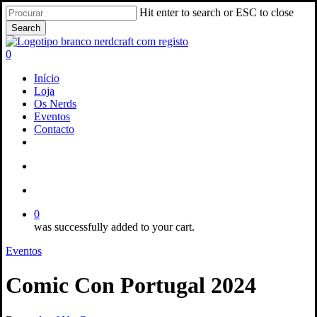
Skip
Hit enter to search or ESC to close
to
Search
main
Close
content
Search
search
account
0
Menu
Início
Loja
Os Nerds
Eventos
Contacto
facebook
instagram
email
search
account
0
was successfully added to your cart.
Eventos
Comic Con Portugal 2024