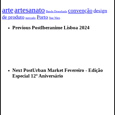
arte
artesanato
convenção
design
Banda Desenhada
de produto
Porto
mercado
Star Wars
Previous Post
Iberanime Lisboa 2024
Next Post
Urban Market Fevereiro - Edição
Especial 12º Aniversário