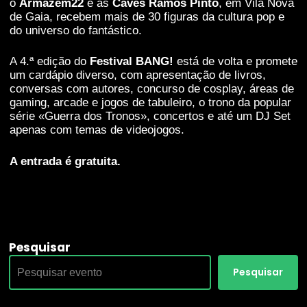
o
Armazém22
e as
Caves Ramos Pinto
, em Vila Nova
de Gaia, recebem mais de 30 figuras da cultura pop e
do universo do fantástico.
A 4.ª edição do
Festival BANG!
está de volta e promete
um cardápio diverso, com apresentação de livros,
conversas com autores, concurso de cosplay, áreas de
gaming, arcade e jogos de tabuleiro, o trono da popular
Necessárias
série «Guerra dos Tronos», concertos e até um DJ Set
Estas cookies
apenas com temas de videojogos.
não são
opcionais.
A entrada é gratuita.
Elas são
necessárias
para que o
website
funcione.
Pesquisar
Estatisticas
Pesquisar
De modo a
que
possamos