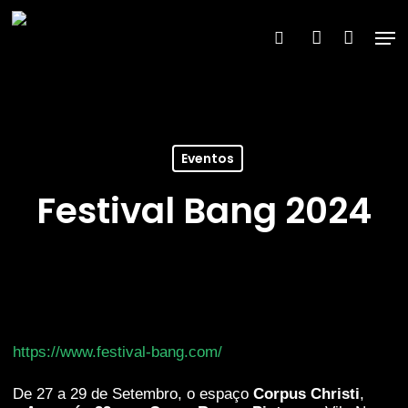
Skip
to
Men
×
search
account
main
content
Eventos
Festival Bang 2024
https://www.festival-bang.com/
De 27 a 29 de Setembro, o espaço
Corpus Christi
,