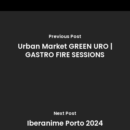
estas cookies,
algumas
funcionalidades
desaparecerão
do website.
Previous Post
Marketing
Urban Market GREEN URO |
Partilhar os teus
GASTRO FIRE SESSIONS
interesses e
comportamentos
enquanto visitas
o nosso site, vai
aumentar a
possibilidade de
veres conteúdos
e ofertas
personalizados.
Next Post
Iberanime Porto 2024