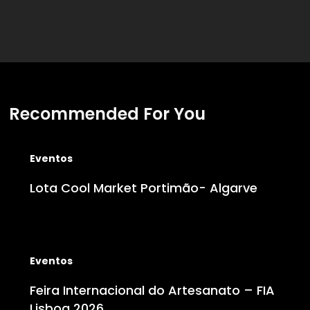
Recommended For You
Lota
Cool
Eventos
Market
Portimão-
Lota Cool Market Portimão- Algarve
Algarve
Feira
Internacional
Eventos
do
Artesanato
Feira Internacional do Artesanato – FIA
–
Lisboa 2026