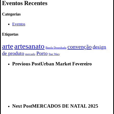
Eventos Recentes
Categorias
Eventos
Etiquetas
arte
artesanato
convenção
design
Banda Desenhada
de produto
Porto
mercado
Star Wars
Previous Post
Urban Market Fevereiro
Next Post
MERCADOS DE NATAL 2025