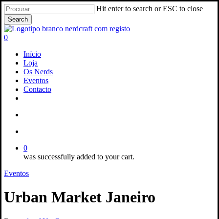
Skip
Hit enter to search or ESC to close
to
Search
main
Close
content
Search
search
account
0
Menu
Início
Loja
Os Nerds
Eventos
Contacto
facebook
instagram
email
search
account
0
was successfully added to your cart.
Eventos
Urban Market Janeiro