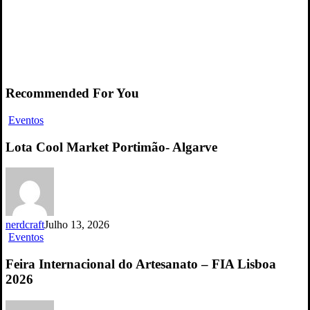
Recommended For You
Lota
Eventos
Cool
Market
Lota Cool Market Portimão- Algarve
Portimão-
Algarve
nerdcraft
Julho 13, 2026
Feira
Eventos
Internacional
do
Feira Internacional do Artesanato – FIA Lisboa
Artesanato
2026
–
FIA