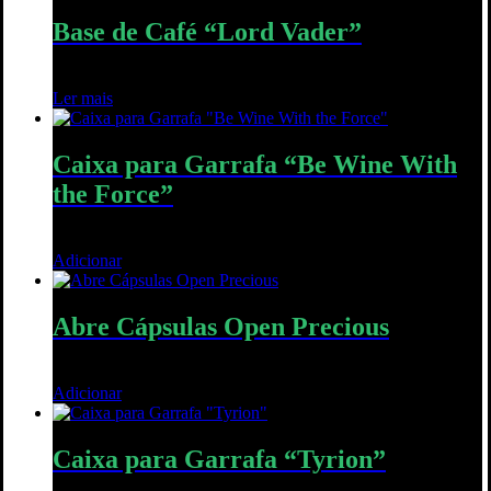
Base de Café “Lord Vader”
15,00
€
Ler mais
Quick View
Caixa para Garrafa “Be Wine With
the Force”
30,00
€
Adicionar
Quick View
Abre Cápsulas Open Precious
30,00
€
Adicionar
Quick View
Caixa para Garrafa “Tyrion”