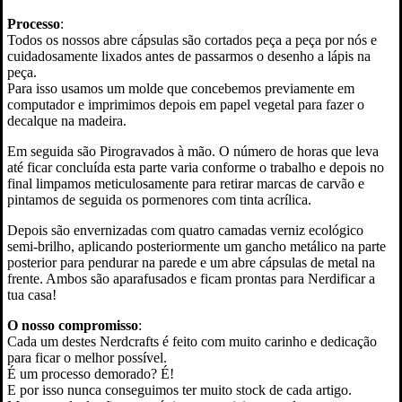
Processo
:
Todos os nossos abre cápsulas são cortados peça a peça por nós e
cuidadosamente lixados antes de passarmos o desenho a lápis na
peça.
Para isso usamos um molde que concebemos previamente em
computador e imprimimos depois em papel vegetal para fazer o
decalque na madeira.
Em seguida são Pirogravados à mão. O número de horas que leva
até ficar concluída esta parte varia conforme o trabalho e depois no
final limpamos meticulosamente para retirar marcas de carvão e
pintamos de seguida os pormenores com tinta acrílica.
Depois são envernizadas com quatro camadas verniz ecológico
semi-brilho, aplicando posteriormente um gancho metálico na parte
posterior para pendurar na parede e um abre cápsulas de metal na
frente. Ambos são aparafusados e ficam prontas para Nerdificar a
tua casa!
O nosso compromisso
:
Cada um destes Nerdcrafts é feito com muito carinho e dedicação
para ficar o melhor possível.
É um processo demorado? É!
E por isso nunca conseguimos ter muito stock de cada artigo.