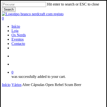
Skip
Hit enter to search or ESC to close
to
Search
main
Close
content
Search
search
account
0
Menu
Início
Loja
Os Nerds
Eventos
Contacto
facebook
instagram
email
search
account
0
was successfully added to your cart.
Início
Vários
Abre Cápsulas Open Rebel Scum Beer