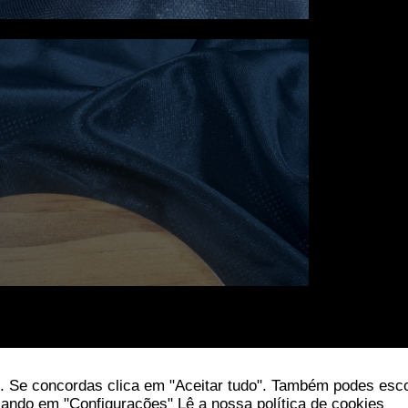
 Se concordas clica em "Aceitar tudo". Também podes esco
icando em "Configurações"
Lê a nossa política de cookies