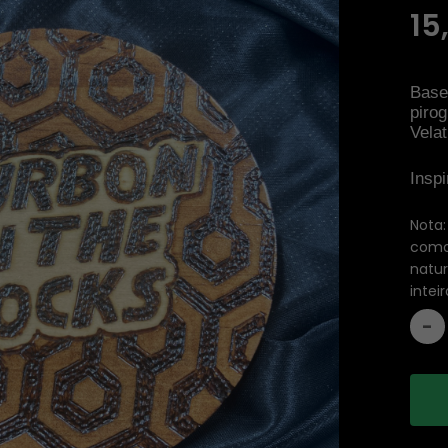
15
Base
piro
Velat
Inspi
Nota
como 
natu
inte