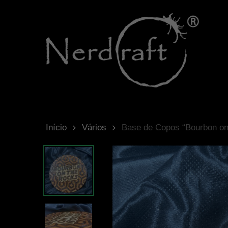
Skip
to
main
content
Hit enter to search or ESC to close
Início
Vários
Base de Copos “Bourbon on