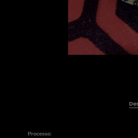
De
Processo
: