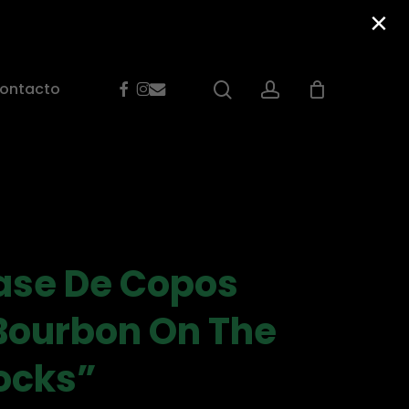
×
Facebook
Instagram
Email
search
account
ontacto
ase De Copos
Bourbon On The
ocks”