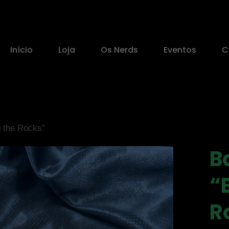
Início
Loja
Os Nerds
Eventos
C
 the Rocks”
B
“
R