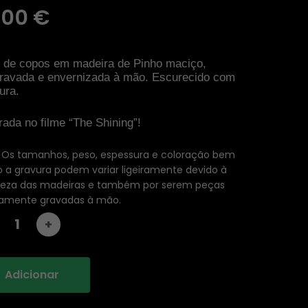
,00
€
 de copos em madeira de Pinho maciço,
gravada e envernizada à mão. Escurecido com
ura.
rada no filme “The Shining”!
: Os tamanhos, peso, espessura e coloração bem
a gravura podem variar ligeiramente devido à
reza das madeiras e também por serem peças
iramente gravadas à mão.
Adicionar