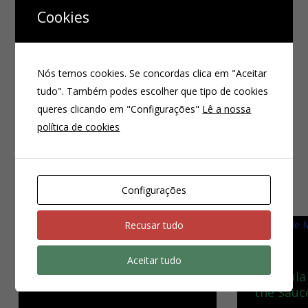
Mas o resultado são peças únicas, especiais, com alma e
Cookies
garantidamente não existirão nunca duas iguais.
O nosso ingrediente secreto é o amor com que fazemos
tudo isto e é sempre esta a nossa principal prioridade.
Nós temos cookies. Se concordas clica em "Aceitar
tudo". Também podes escolher que tipo de cookies
queres clicando em "Configurações"
Lê a nossa
política de cookies
Produtos Relacionados
1/8
Configurações
Recusar tudo
Colher De Madeira
Aceitar tudo
“Susuwatari”
Espátula
the Sauc
10,00
€