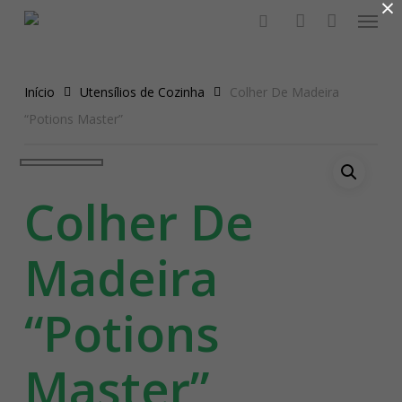
×
Menu
Skip
to
search
account
Close
main
Menu
content
Início
Utensílios de Cozinha
Colher De Madeira
“Potions Master”
Colher De
Madeira
“Potions
Master”