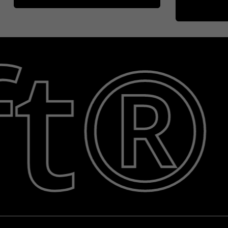
12,00
€
ft®