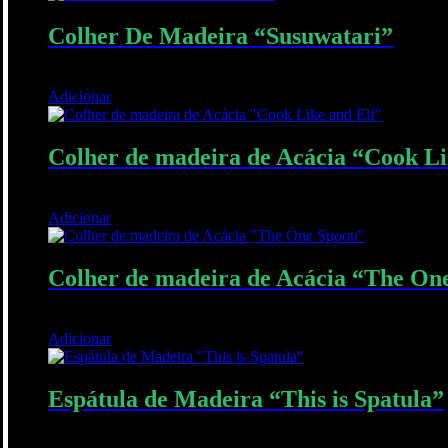
Colher De Madeira “Susuwatari”
10,00
€
Adicionar
Quick View
Colher de madeira de Acácia “Cook Li
15,00
€
Adicionar
Quick View
Colher de madeira de Acácia “The On
15,00
€
Adicionar
Quick View
Espátula de Madeira “This is Spatula”
12,00
€