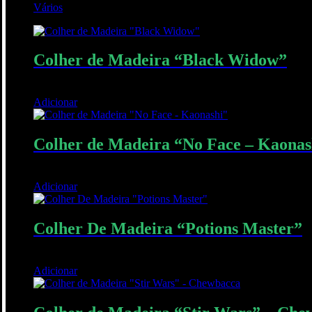
Vários
44
Colher de Madeira “Black Widow”
8,00
€
Adicionar
Quick View
Colher de Madeira “No Face – Kaonas
10,00
€
Adicionar
Quick View
Colher De Madeira “Potions Master”
12,00
€
Adicionar
Quick View