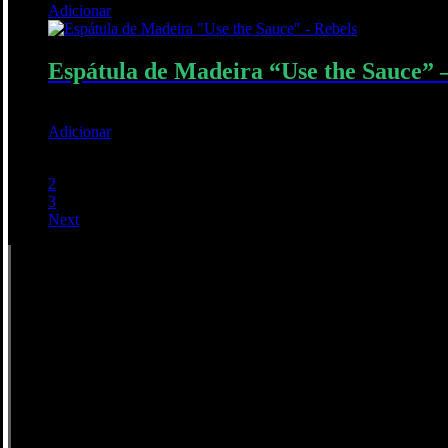
Adicionar
Quick View
Espátula de Madeira “Use the Sauce” 
12,00
€
Adicionar
Quick View
1
2
3
Next