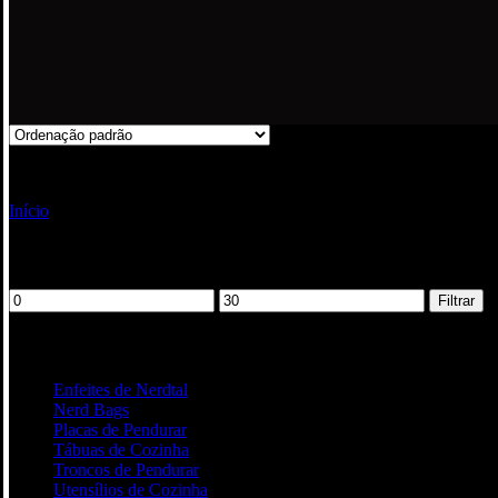
A mostrar 1–12 de 31 resultados
Início
Utensílios de Cozinha
Filtrar por preço
Preço
Preço
Filtrar
mínimo
máximo
Categoria de produtos
Enfeites de Nerdtal
17
Nerd Bags
3
Placas de Pendurar
51
Tábuas de Cozinha
37
Troncos de Pendurar
24
Utensílios de Cozinha
31