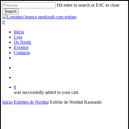
Skip
Hit enter to search or ESC to close
to
Search
main
Close
content
Search
search
account
0
Menu
Início
Loja
Os Nerds
Eventos
Contacto
facebook
instagram
email
search
account
0
was successfully added to your cart.
Início
Enfeites de Nerdtal
Enfeite de Nerdtal Kaonashi