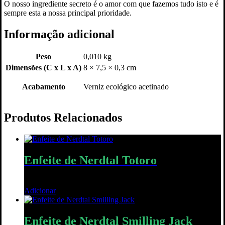
O nosso ingrediente secreto é o amor com que fazemos tudo isto e é
sempre esta a nossa principal prioridade.
Informação adicional
Peso
0,010 kg
Dimensões (C x L x A)
8 × 7,5 × 0,3 cm
Acabamento
Verniz ecológico acetinado
Produtos Relacionados
Enfeite de Nerdtal Totoro
10,00
€
Adicionar
Quick View
Enfeite de Nerdtal Smilling Jack