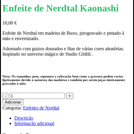
Enfeite de Nerdtal Kaonashi
10,00
€
Enfeite de Nerdtal em madeira de Buxo, pirogravado e pintado à
mão e envernizado.
Adornado com guizos dourados e fitas de várias cores aleatórias.
Inspirado no universo mágico de Studio Ghibli .
Nota: Os tamanhos, peso, espessura e coloração bem como a gravura podem variar
ligeiramente devido à natureza das madeiras e também por serem peças inteiramente
gravadas à mão.
Quantidade
de
Adicionar
Enfeite
Categoria:
Enfeites de Nerdtal
de
Nerdtal
Descrição
Kaonashi
Informação adicional