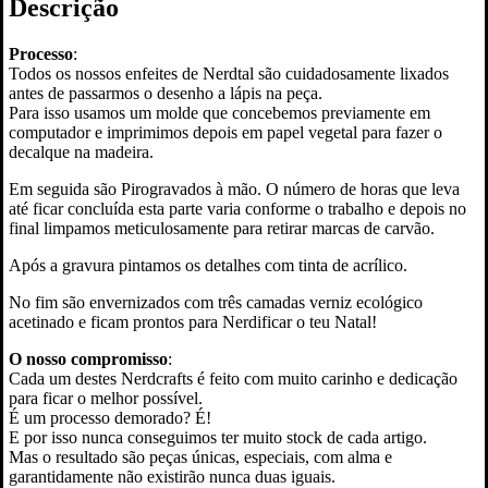
Descrição
Processo
:
Todos os nossos enfeites de Nerdtal são cuidadosamente lixados
antes de passarmos o desenho a lápis na peça.
Para isso usamos um molde que concebemos previamente em
computador e imprimimos depois em papel vegetal para fazer o
decalque na madeira.
Em seguida são Pirogravados à mão. O número de horas que leva
até ficar concluída esta parte varia conforme o trabalho e depois no
final limpamos meticulosamente para retirar marcas de carvão.
Após a gravura pintamos os detalhes com tinta de acrílico.
No fim são envernizados com três camadas verniz ecológico
acetinado e ficam prontos para Nerdificar o teu Natal!
O nosso compromisso
:
Cada um destes Nerdcrafts é feito com muito carinho e dedicação
para ficar o melhor possível.
É um processo demorado? É!
E por isso nunca conseguimos ter muito stock de cada artigo.
Mas o resultado são peças únicas, especiais, com alma e
garantidamente não existirão nunca duas iguais.