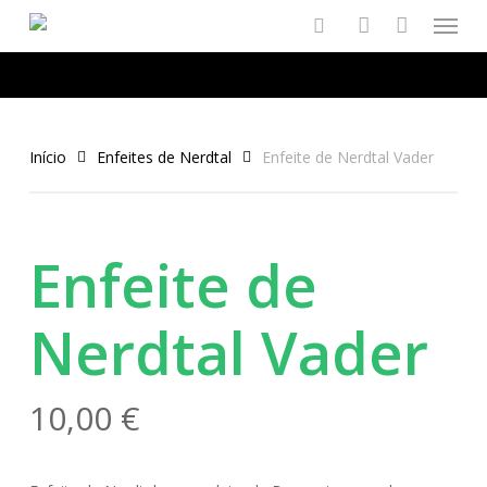
Menu
Skip
to
×
search
account
main
content
Início
Enfeites de Nerdtal
Enfeite de Nerdtal Vader
Enfeite de
Nerdtal Vader
10,00
€