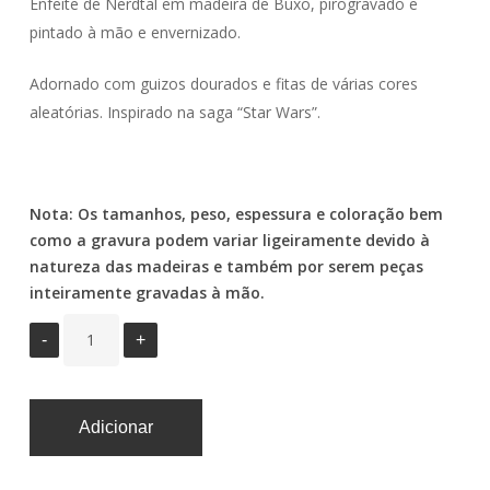
Enfeite de Nerdtal em madeira de Buxo, pirogravado e
pintado à mão e envernizado.
Adornado com guizos dourados e fitas de várias cores
aleatórias. Inspirado na saga “Star Wars”.
Nota: Os tamanhos, peso, espessura e coloração bem
como a gravura podem variar ligeiramente devido à
natureza das madeiras e também por serem peças
inteiramente gravadas à mão.
Necessárias
Estas cookies
não são
opcionais.
Elas são
necessárias
Adicionar
para que o
website
funcione.