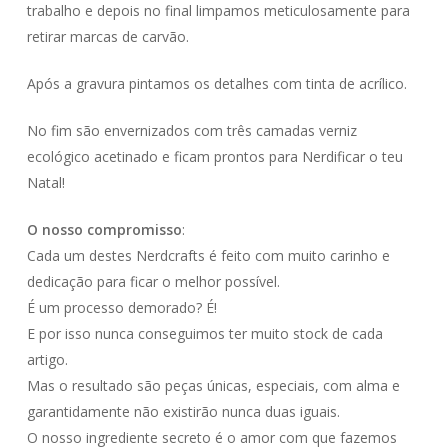
durante a tua
trabalho e depois no final limpamos meticulosamente para
visita. Se
retirar marcas de carvão.
recusares estas
cookies,
algumas
Após a gravura pintamos os detalhes com tinta de acrílico.
funcionalidades
desaparecerão
No fim são envernizados com três camadas verniz
do website.
ecológico acetinado e ficam prontos para Nerdificar o teu
Natal!
Marketing
Partilhar os teus
O nosso compromisso
:
interesses e
Cada um destes Nerdcrafts é feito com muito carinho e
comportamentos
enquanto visitas
dedicação para ficar o melhor possível.
o nosso site, vai
É um processo demorado? É!
aumentar a
E por isso nunca conseguimos ter muito stock de cada
possibilidade de
veres conteúdos
artigo.
e ofertas
Mas o resultado são peças únicas, especiais, com alma e
personalizados.
garantidamente não existirão nunca duas iguais.
O nosso ingrediente secreto é o amor com que fazemos