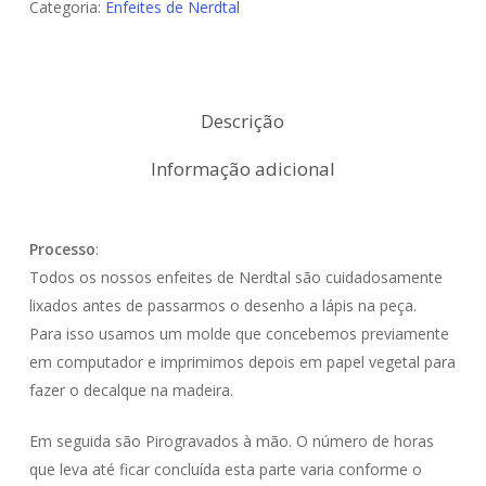
Categoria:
Enfeites de Nerdtal
Estatisticas
De modo a
que possamos
Descrição
melhorar a
funcionalidade
e estrutura do
Informação adicional
website,
baseado na
forma como o
Processo
mesmo é
:
utilizado.
Todos os nossos enfeites de Nerdtal são cuidadosamente
lixados antes de passarmos o desenho a lápis na peça.
Para isso usamos um molde que concebemos previamente
Experiência
em computador e imprimimos depois em papel vegetal para
De forma a que
o nosso
fazer o decalque na madeira.
website possa
funcionar da
Em seguida são Pirogravados à mão. O número de horas
melhor maneira
possível
que leva até ficar concluída esta parte varia conforme o