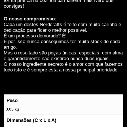
forma prática na cozinha da maneira mais Nerd que
estas cookies,
consigas!
algumas
funcionalidades
desaparecerão
O nosso compromisso
:
do website.
Cada um destes Nerdcrafts é feito com muito carinho e
dedicação para ficar o melhor possível.
É um processo demorado? É!
E por isso nunca conseguimos ter muito stock de cada
Marketing
artigo.
Partilhar os teus
Mas o resultado são peças únicas, especiais, com alma
interesses e
e garantidamente não existirão nunca duas iguais.
comportamentos
O nosso ingrediente secreto é o amor com que fazemos
enquanto visitas
tudo isto e é sempre esta a nossa principal prioridade.
o nosso site, vai
aumentar a
possibilidade de
veres conteúdos
e ofertas
personalizados.
Peso
0,03 kg
Dimensões (C x L x A)