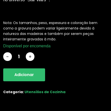
Nota: Os tamanhos, peso, espessura e coloração bem
como a gravura podem variar ligeiramente devido à
natureza das madeiras e também por serem peças
inteiramente gravadas à mão.
Necessárias
Estas cookies
Disponível por encomenda
não são
opcionais.
Elas são
necessárias
para que o
website
Adicionar
funcione.
Categoria:
Utensílios de Cozinha
Estatisticas
De modo a
que
possamos