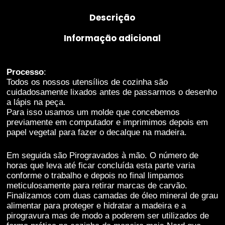
melhorar a
Descrição
funcionalidade
e estrutura do
Informação adicional
website,
baseado na
forma como o
mesmo é
Processo
:
utilizado.
Todos os nossos utensílios de cozinha são
cuidadosamente lixados antes de passarmos o desenho
a lápis na peça.
Para isso usamos um molde que concebemos
Experiência
previamente em computador e imprimimos depois em
De forma a que
papel vegetal para fazer o decalque na madeira.
o nosso
website possa
Em seguida são Pirogravados à mão. O número de
funcionar da
horas que leva até ficar concluída esta parte varia
melhor
conforme o trabalho e depois no final limpamos
maneira
meticulosamente para retirar marcas de carvão.
possível
Finalizamos com duas camadas de óleo mineral de grau
durante a tua
alimentar para proteger e hidratar a madeira e a
visita. Se
pirogravura mas de modo a poderem ser utilizados de
recusares