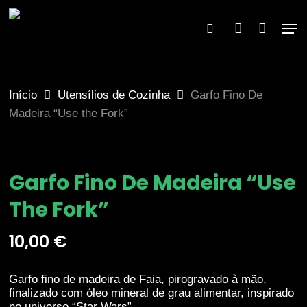
Skip
to
Men
×
search
account
main
content
Início
Utensílios de Cozinha
Garfo Fino De
Madeira “Use the Fork”
Garfo Fino De Madeira “Use
The Fork”
10,00
€
Garfo fino de madeira de Faia, pirogravado à mão,
finalizado com óleo mineral de grau alimentar, inspirado
no universo “Star Wars” .