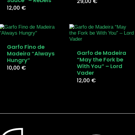
Sauce” – Rebels
29,00
€
12,00
€
Garfo Fino de
Garfo de Madeira
Madeira “Always
“May the Fork be
Hungry”
With You” – Lord
10,00
€
Vader
12,00
€