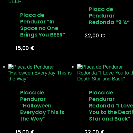
Placa de
Placa de
Pendurar
Pendurar “In
Redonda “9 ¾”
Space no One
Brings You BEER”
22,00
€
15,00
€
Placa de
Placa de
Pendurar
Pendurar
“Halloween
Redonda “I Lov
Everyday This is
You to the Deat
the Way”
Star and Back”
15,00
€
22,00
€