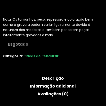
Nota: Os tamanhos, peso, espessura e coloração bem
como a gravura podem variar ligeiramente devido à
natureza das madeiras e também por serem peças
inteiramente gravadas à mão.
Necessárias
Estas cookies
Esgotado
não são
opcionais.
Categoria:
Placas de Pendurar
Elas são
necessárias
para que o
website
funcione.
Descrição
Informação adicional
Estatisticas
Avaliações (0)
De modo a
que
possamos