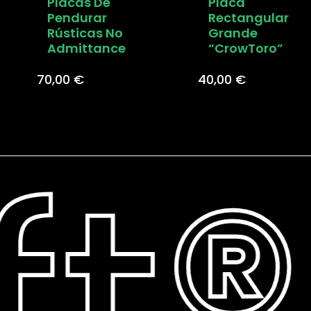
Placas De
Placa
Pendurar
Rectangular
Rústicas No
Grande
Admittance
“CrowToro”
70,00
€
40,00
€
t®