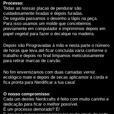
Processo
:
melhorar a
Todas as nossas placas de pendurar são
funcionalidade
cuidadosamente lixadas e depois furadas.
e estrutura do
De seguida passamos o desenho a lápis na peça.
website,
Para isso usamos um molde que concebemos
baseado na
previamente em computador e imprimimos depois em
forma como o
papel vegetal para fazer o decalque na madeira.
mesmo é
utilizado.
Depois são Pirogravadas à mão e nesta parte o número
de horas que leva até ficar concluída varia conforme o
trabalho e depois no final limpamos meticulosamente
Experiência
para retirar marcas de carvão.
De forma a que
o nosso
No fim envernizamos com duas camadas verniz
website possa
ecológico mate e depois de secas aplicamos a corda e
funcionar da
fica pronta para Nerdificar a tua casa!
melhor
maneira
O nosso compromisso
:
possível
Cada um destes Nerdcrafts é feito com muito carinho e
durante a tua
dedicação para ficar o melhor possível.
visita. Se
É um processo demorado? É!
recusares