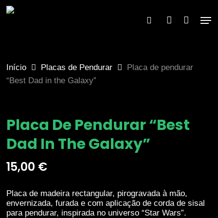
Skip
to
Men
×
search
account
main
content
Início
Placas de Pendurar
Placa de pendurar
“Best Dad in the Galaxy”
Placa De Pendurar “Best
Dad In The Galaxy”
15,00
€
Placa de madeira rectangular, pirogravada à mão,
envernizada, furada e com aplicação de corda de sisal
para pendurar, inspirada no universo “Star Wars”.