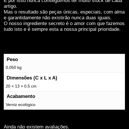
E por isso nunca conseguimos ter muito stock de cada
estas cookies,
artigo.
algumas
Mas o resultado são peças únicas, especiais, com alma
funcionalidades
e garantidamente não existirão nunca duas iguais.
desaparecerão
O nosso ingrediente secreto é o amor com que fazemos
do website.
tudo isto e é sempre esta a nossa principal prioridade.
Marketing
Partilhar os teus
interesses e
Peso
comportamentos
enquanto visitas
0,050 kg
o nosso site, vai
Dimensões (C x L x A)
aumentar a
possibilidade de
20 × 13 × 0,5 cm
veres conteúdos
e ofertas
Acabamento
personalizados.
Verniz ecológico
Ainda não existem avaliações.