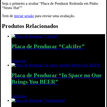
Seja o primeiro a avaliar “Placa de Pendurar Redonda em Pinho
“Straw Hat””
Tem de
iniciar sessão
para enviar uma avaliação.
Produtos Relacionados
Placa de Pendurar “Calcifer”
19,00
€
Adicionar
Quick View
Placa de Pendurar “In Space no One
Brings You BEER”
15,00
€
Adicionar
Quick View