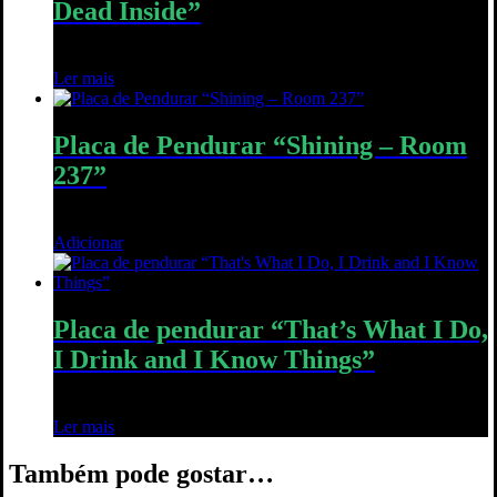
Dead Inside”
16,00
€
Ler mais
Quick View
Placa de Pendurar “Shining – Room
237”
28,00
€
Adicionar
Quick View
Placa de pendurar “That’s What I Do,
I Drink and I Know Things”
15,00
€
Ler mais
Quick View
Também pode gostar…