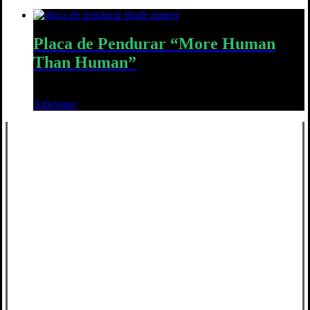
Placa de Pendurar “More Human
Than Human”
18,00
€
Adicionar
Quick View