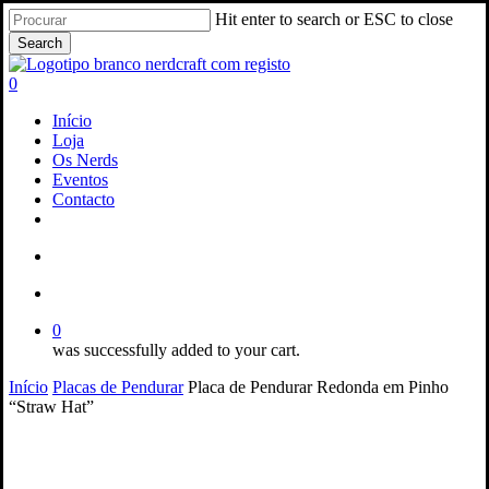
Skip
Hit enter to search or ESC to close
to
Search
main
Close
content
Search
search
account
0
Menu
Início
Loja
Os Nerds
Eventos
Contacto
facebook
instagram
email
search
account
0
was successfully added to your cart.
Início
Placas de Pendurar
Placa de Pendurar Redonda em Pinho
“Straw Hat”