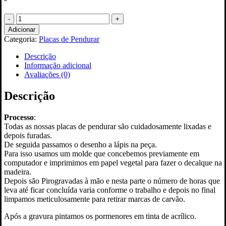
Quantidade
de
Adicionar
Placa
Categoria:
Placas de Pendurar
de
Pendurar
Descrição
Redonda
Informação adicional
em
Avaliações (0)
Pinho
"Straw
Descrição
Hat"
Processo
:
Todas as nossas placas de pendurar são cuidadosamente lixadas e
depois furadas.
De seguida passamos o desenho a lápis na peça.
Para isso usamos um molde que concebemos previamente em
computador e imprimimos em papel vegetal para fazer o decalque na
madeira.
Depois são Pirogravadas à mão e nesta parte o número de horas que
leva até ficar concluída varia conforme o trabalho e depois no final
limpamos meticulosamente para retirar marcas de carvão.
Após a gravura pintamos os pormenores em tinta de acrílico.