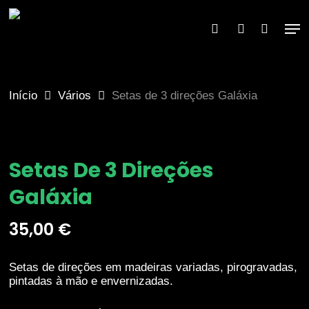
Skip
to
Men
×
search
account
main
content
Início
Vários
Setas de 3 direções Galáxia
Setas De 3 Direções
Galáxia
35,00
€
Setas de direções em madeiras variadas, pirogravadas,
pintadas à mão e envernizadas.