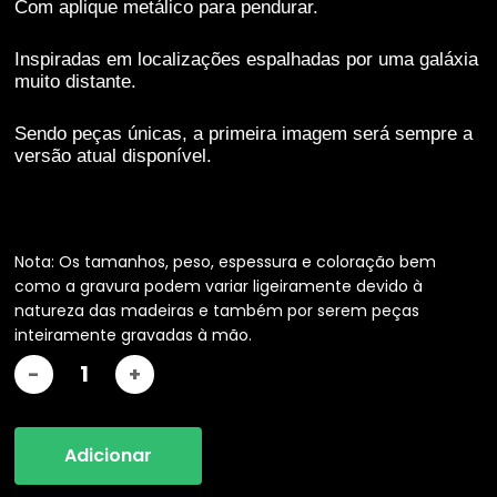
Com aplique metálico para pendurar.
Inspiradas em localizações espalhadas por uma galáxia
muito distante.
Sendo peças únicas, a primeira imagem será sempre a
versão atual disponível.
Necessárias
Estas cookies
não são
opcionais.
Nota: Os tamanhos, peso, espessura e coloração bem
Elas são
como a gravura podem variar ligeiramente devido à
necessárias
para que o
natureza das madeiras e também por serem peças
website
inteiramente gravadas à mão.
funcione.
Estatisticas
De modo a
Adicionar
que
possamos