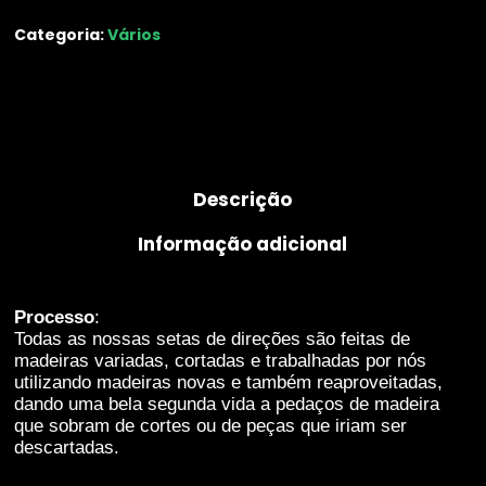
melhorar a
Categoria:
Vários
funcionalidade
e estrutura do
website,
baseado na
forma como o
mesmo é
utilizado.
Descrição
Informação adicional
Experiência
De forma a que
o nosso
website possa
Processo
:
funcionar da
Todas as nossas setas de direções são feitas de
melhor
madeiras variadas, cortadas e trabalhadas por nós
maneira
utilizando madeiras novas e também reaproveitadas,
possível
dando uma bela segunda vida a pedaços de madeira
durante a tua
que sobram de cortes ou de peças que iriam ser
visita. Se
descartadas.
recusares