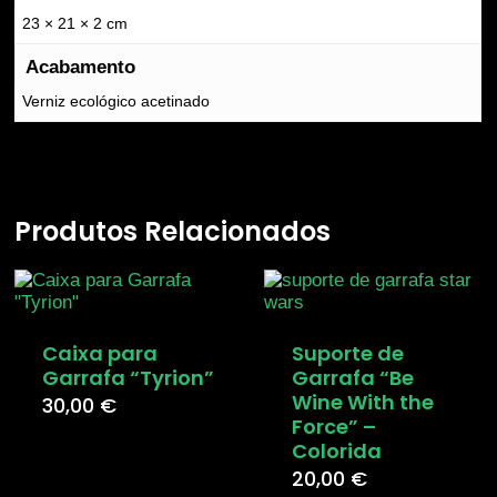
23 × 21 × 2 cm
Acabamento
Verniz ecológico acetinado
Produtos Relacionados
Caixa para
Suporte de
Garrafa “Tyrion”
Garrafa “Be
Wine With the
30,00
€
Force” –
Colorida
20,00
€