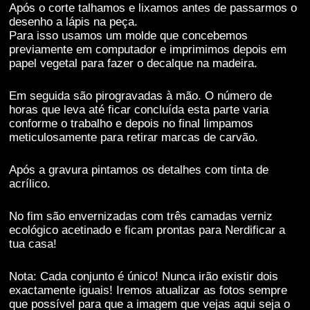
estas cookies,
Após o corte talhamos e lixamos antes de passarmos o
algumas
desenho a lápis na peça.
funcionalidades
Para isso usamos um molde que concebemos
desaparecerão
previamente em computador e imprimimos depois em
do website.
papel vegetal para fazer o decalque na madeira.
Em seguida são pirogravadas à mão. O número de
Marketing
horas que leva até ficar concluída esta parte varia
Partilhar os teus
conforme o trabalho e depois no final limpamos
interesses e
meticulosamente para retirar marcas de carvão.
comportamentos
enquanto visitas
Após a gravura pintamos os detalhes com tinta de
o nosso site, vai
acrílico.
aumentar a
possibilidade de
veres conteúdos
No fim são envernizadas com três camadas verniz
e ofertas
ecológico acetinado e ficam prontas para Nerdificar a
personalizados.
tua casa!
Nota: Cada conjunto é único! Nunca irão existir dois
exactamente iguais! Iremos atualizar as fotos sempre
que possível para que a imagem que vejas aqui seja o