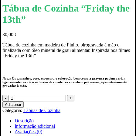
Tábua de Cozinha “Friday the
13th”
30,00
€
Tábua de cozinha em madeira de Pinho, pirogravada à mão e
finalizada com óleo mineral de grau alimentar. Inspirada nos filmes
“Friday the 13th”
Nota: Os tamanhos, peso, espessura e coloração bem como a gravura podem variar
ligeiramente devido à natureza das madeiras e também por serem peças inteiramente
gravadas à mão.
Quantidade
de
Adicionar
Tábua
Categoria:
Tábuas de Cozinha
de
Cozinha
Descrição
“Friday
Informação adicional
the
Avaliações (0)
13th”