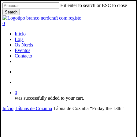
Skip
Hit enter to search or ESC to close
to
Search
main
Close
content
Search
search
account
0
Menu
Início
Loja
Os Nerds
Eventos
Contacto
facebook
instagram
email
search
account
0
was successfully added to your cart.
Início
Tábuas de Cozinha
Tábua de Cozinha “Friday the 13th”