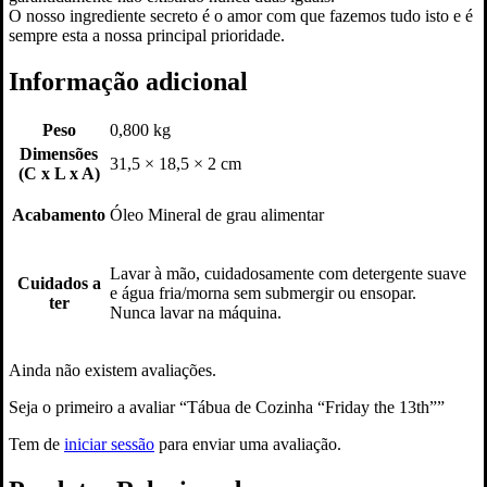
O nosso ingrediente secreto é o amor com que fazemos tudo isto e é
sempre esta a nossa principal prioridade.
Informação adicional
Peso
0,800 kg
Dimensões
31,5 × 18,5 × 2 cm
(C x L x A)
Acabamento
Óleo Mineral de grau alimentar
Lavar à mão, cuidadosamente com detergente suave
Cuidados a
e água fria/morna sem submergir ou ensopar.
ter
Nunca lavar na máquina.
Ainda não existem avaliações.
Seja o primeiro a avaliar “Tábua de Cozinha “Friday the 13th””
Tem de
iniciar sessão
para enviar uma avaliação.