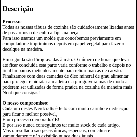
Descrição
Processo
:
Todas as nossas tábuas de cozinha são cuidadosamente lixadas antes
de passarmos o desenho a lápis na peça.
Para isso usamos um molde que concebemos previamente em
computador e imprimimos depois em papel vegetal para fazer o
decalque na madeira.
Em seguida são Pirogravadas à mão. O número de horas que leva
até ficar concluída esta parte varia conforme o trabalho e depois no
final limpamos meticulosamente para retirar marcas de carvão.
Finalizamos com duas camadas de óleo mineral de grau alimentar
para proteger e hidratar a madeira e a pirogravura mas de modo a
poderem ser utilizadas de forma prática na cozinha da maneira mais
Nerd que consigas!
O nosso compromisso
:
Cada um destes Nerdcrafts é feito com muito carinho e dedicação
para ficar o melhor possível.
É um processo demorado? É!
E por isso nunca conseguimos ter muito stock de cada artigo.
Mas o resultado são peças únicas, especiais, com alma e
garantidamente não existirão nunca duas iguais.