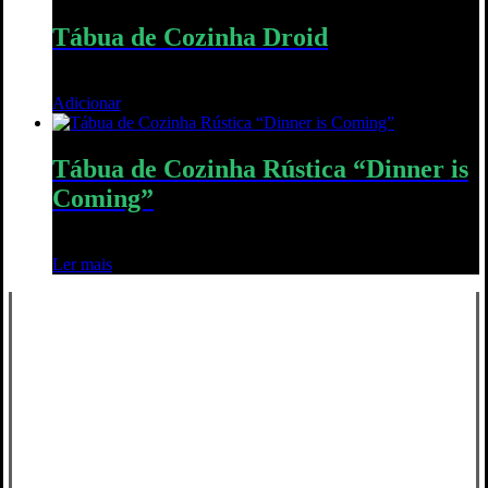
Tábua de Cozinha Droid
65,00
€
Adicionar
Quick View
Tábua de Cozinha Rústica “Dinner is
Coming”
35,00
€
Ler mais
Quick View