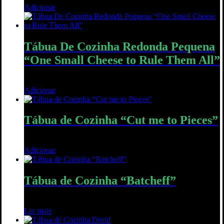
Adicionar
Quick View
Tábua De Cozinha Redonda Pequena
“One Small Cheese to Rule Them All”
25,00
€
Adicionar
Quick View
Tábua de Cozinha “Cut me to Pieces”
30,00
€
Adicionar
Quick View
Tábua de Cozinha “Batcheff”
30,00
€
Ler mais
Quick View