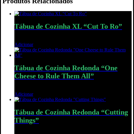
Produtos Relacionados
Tábua de Cozinha XL “Cut To Ro”
50,00
€
Adicionar
Quick View
Tábua de Cozinha Redonda “One
Cheese to Rule Them All”
40,00
€
Adicionar
Quick View
Tábua de Cozinha Redonda “Cutting
Things”
30,00
€