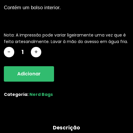
Contém um bolso interior.
Nota: A impressão pode variar ligeiramente uma vez que é
feita artesanalmente. Lavar à mão do avesso em água fria.
Necessárias
Estas cookies
não são
opcionais.
Elas são
Adicionar
necessárias
para que o
website
Categoria:
Nerd Bags
funcione.
Estatisticas
De modo a
Descrição
que
possamos