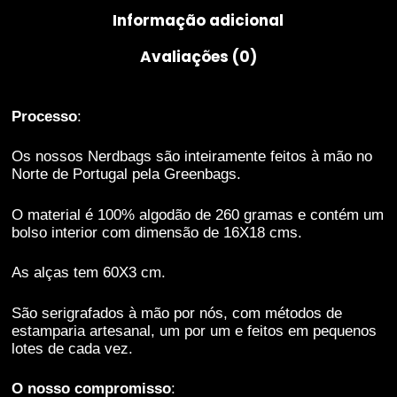
Informação adicional
melhorar a
funcionalidade
e estrutura do
Avaliações (0)
website,
baseado na
forma como o
Processo
:
mesmo é
utilizado.
Os nossos Nerdbags são inteiramente feitos à mão no
Norte de Portugal pela Greenbags.
Experiência
O material é 100% algodão de 260 gramas e contém um
De forma a que
bolso interior com dimensão de 16X18 cms.
o nosso
website possa
As alças tem 60X3 cm.
funcionar da
melhor
maneira
São serigrafados à mão por nós, com métodos de
possível
estamparia artesanal, um por um e feitos em pequenos
durante a tua
lotes de cada vez.
visita. Se
recusares
O nosso compromisso
: