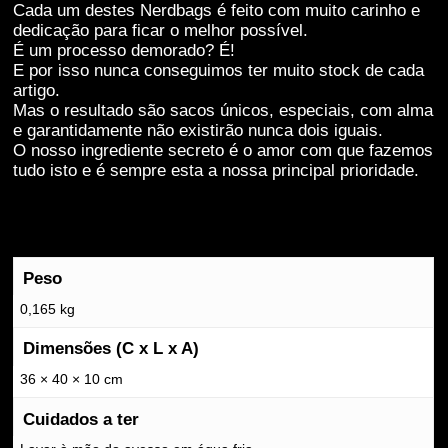
estas cookies,
Cada um destes Nerdbags é feito com muito carinho e
algumas
dedicação para ficar o melhor possível.
funcionalidades
É um processo demorado? É!
desaparecerão
E por isso nunca conseguimos ter muito stock de cada
do website.
artigo.
Mas o resultado são sacos únicos, especiais, com alma
e garantidamente não existirão nunca dois iguais.
Marketing
O nosso ingrediente secreto é o amor com que fazemos
Partilhar os teus
tudo isto e é sempre esta a nossa principal prioridade.
interesses e
comportamentos
enquanto visitas
o nosso site, vai
aumentar a
Peso
possibilidade de
0,165 kg
veres conteúdos
e ofertas
Dimensões (C x L x A)
personalizados.
36 × 40 × 10 cm
Cuidados a ter