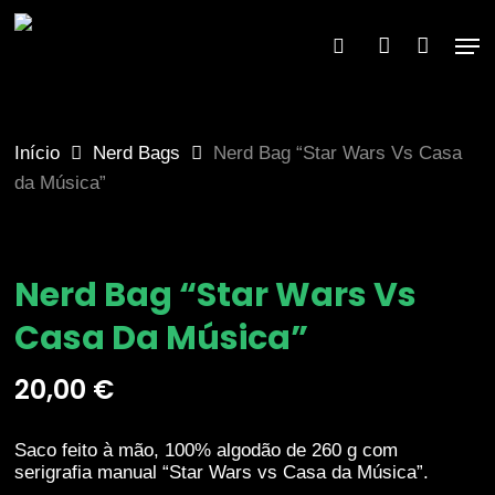
Skip
to
Men
×
search
account
main
content
Início
Nerd Bags
Nerd Bag “Star Wars Vs Casa
da Música”
Nerd Bag “Star Wars Vs
Casa Da Música”
20,00
€
Saco feito à mão, 100% algodão de 260 g com
serigrafia manual “
Star Wars vs Casa da Música”.