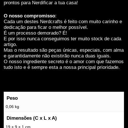
estas cookies,
prontos para Nerdificar a tua casa!
algumas
funcionalidades
O nosso compromisso
:
desaparecerão
Cada um destes Nerdcrafts é feito com muito carinho e
do website.
dedicação para ficar o melhor possível.
É um processo demorado? É!
E por isso nunca conseguimos ter muito stock de cada
Marketing
artigo.
Partilhar os teus
Mas o resultado são peças únicas, especiais, com alma
interesses e
e garantidamente não existirão nunca duas iguais.
comportamentos
O nosso ingrediente secreto é o amor com que fazemos
enquanto visitas
tudo isto e é sempre esta a nossa principal prioridade.
o nosso site, vai
aumentar a
possibilidade de
veres conteúdos
e ofertas
Peso
personalizados.
0,06 kg
Dimensões (C x L x A)
19 × 9 × 1 cm