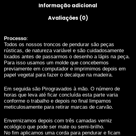
Informação adicional
melhorar a
funcionalidade
Avaliações (0)
e estrutura do
website,
baseado na
forma como o
Processo
:
mesmo é
Todos os nossos troncos de pendurar são peças
utilizado.
rústicas, de natureza variável e são cuidadosamente
lixados antes de passarmos o desenho a lápis na peça.
Para isso usamos um molde que concebemos
previamente em computador e imprimimos depois em
Experiência
papel vegetal para fazer o decalque na madeira.
De forma a que
o nosso
website possa
Em seguida são Pirogravados à mão. O número de
funcionar da
horas que leva até ficar concluída esta parte varia
melhor
conforme o trabalho e depois no final limpamos
maneira
meticulosamente para retirar marcas de carvão.
possível
durante a tua
Envernizamos depois com três camadas verniz
visita. Se
ecológico que pode ser mate ou semi-brilho.
recusares
No fim aplicamos uma corda para pendurar e ficam