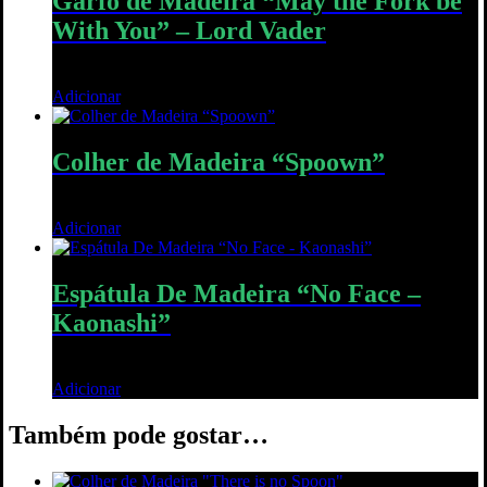
Garfo de Madeira “May the Fork be
With You” – Lord Vader
12,00
€
Adicionar
Quick View
Colher de Madeira “Spoown”
12,00
€
Adicionar
Quick View
Espátula De Madeira “No Face –
Kaonashi”
12,00
€
Adicionar
Quick View
Também pode gostar…