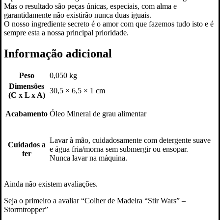
Mas o resultado são peças únicas, especiais, com alma e
garantidamente não existirão nunca duas iguais.
O nosso ingrediente secreto é o amor com que fazemos tudo isto e é
sempre esta a nossa principal prioridade.
Informação adicional
Peso
0,050 kg
Dimensões
30,5 × 6,5 × 1 cm
(C x L x A)
Acabamento
Óleo Mineral de grau alimentar
Lavar à mão, cuidadosamente com detergente suave
Cuidados a
e água fria/morna sem submergir ou ensopar.
ter
Nunca lavar na máquina.
Ainda não existem avaliações.
Seja o primeiro a avaliar “Colher de Madeira “Stir Wars” –
Stormtropper”