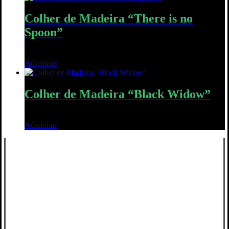
Colher de Madeira “There is no
Spoon”
10,00
€
Adicionar
Quick View
Colher de Madeira “Black Widow”
8,00
€
Adicionar
Quick View