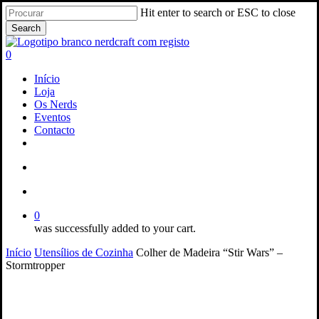
Skip
Hit enter to search or ESC to close
to
Search
main
Close
content
Search
search
account
0
Menu
Início
Loja
Os Nerds
Eventos
Contacto
facebook
instagram
email
search
account
0
was successfully added to your cart.
Início
Utensílios de Cozinha
Colher de Madeira “Stir Wars” –
Stormtropper