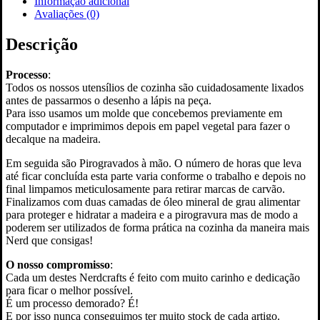
Informação adicional
Wars"
Avaliações (0)
-
Stormtropper
Descrição
Processo
:
Todos os nossos utensílios de cozinha são cuidadosamente lixados
antes de passarmos o desenho a lápis na peça.
Para isso usamos um molde que concebemos previamente em
computador e imprimimos depois em papel vegetal para fazer o
decalque na madeira.
Em seguida são Pirogravados à mão. O número de horas que leva
até ficar concluída esta parte varia conforme o trabalho e depois no
final limpamos meticulosamente para retirar marcas de carvão.
Finalizamos com duas camadas de óleo mineral de grau alimentar
para proteger e hidratar a madeira e a pirogravura mas de modo a
poderem ser utilizados de forma prática na cozinha da maneira mais
Nerd que consigas!
O nosso compromisso
:
Cada um destes Nerdcrafts é feito com muito carinho e dedicação
para ficar o melhor possível.
É um processo demorado? É!
E por isso nunca conseguimos ter muito stock de cada artigo.