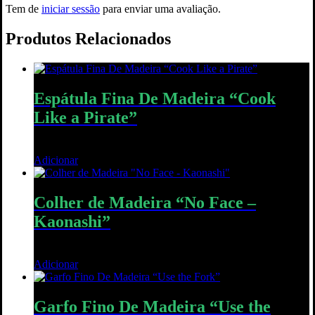
Tem de
iniciar sessão
para enviar uma avaliação.
Produtos Relacionados
Espátula Fina De Madeira “Cook
Like a Pirate”
10,00
€
Adicionar
Quick View
Colher de Madeira “No Face –
Kaonashi”
10,00
€
Adicionar
Quick View
Garfo Fino De Madeira “Use the