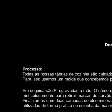
melhorar a
funcionalidade
e estrutura do
website,
baseado na
forma como o
mesmo é
utilizado.
De
Experiência
De forma a que
o nosso
Processo
:
website possa
Todas as nossas tábuas de cozinha são cuidad
funcionar da
Para isso usamos um molde que concebemos pr
melhor
maneira
Em seguida são Pirogravadas à mão. O número de
possível
meticulosamente para retirar marcas de carvão
durante a tua
Finalizamos com duas camadas de óleo mineral 
visita. Se
utilizadas de forma prática na cozinha da mane
recusares