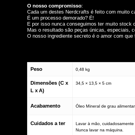
estas cookies,
O nosso compromisso
:
algumas
Cada um destes Nerdcrafts é feito com muito ca
funcionalidades
É um processo demorado? É!
desaparecerão
E por isso nunca conseguimos ter muito stock d
do website.
Mas o resultado são peças únicas, especiais, c
O nosso ingrediente secreto é o amor com que f
Marketing
Partilhar os teus
interesses e
comportamentos
Peso
enquanto visitas
0,48 kg
o nosso site, vai
aumentar a
Dimensões (C x
34,5 × 13,5 × 5 cm
possibilidade de
L x A)
veres conteúdos
e ofertas
personalizados.
Acabamento
Óleo Mineral de grau alimentar
Cuidados a ter
Lavar à mão, cuidadosamente 
Nunca lavar na máquina.