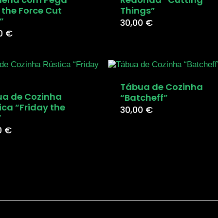
 the Force Cut
Things”
”
30,00
€
00
€
Tábua de Cozinha
a de Cozinha
“Batcheff”
ica “Friday the
30,00
€
”
0
€