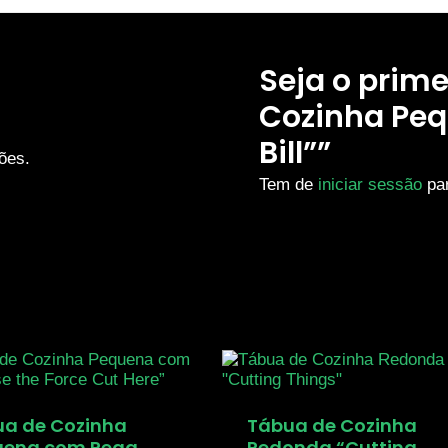
Seja o prime
Cozinha Pe
Bill””
ões.
Tem de
iniciar sessão
par
a de Cozinha
Tábua de Cozinha
uena com Pega
Redonda “Cutting