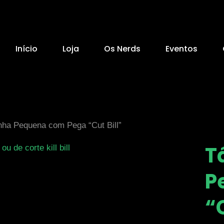
Início
Loja
Os Nerds
Eventos
nha Pequena com Pega “Cut Bill”
T
P
“C