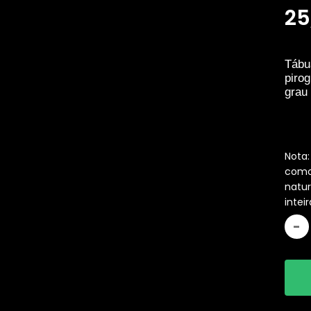
25
Tábu
piro
grau 
Nota
como 
natu
inte