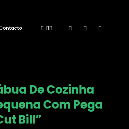
Facebook
Instagram
Email
search
account
Contacto
ábua De Cozinha
equena Com Pega
ut Bill”