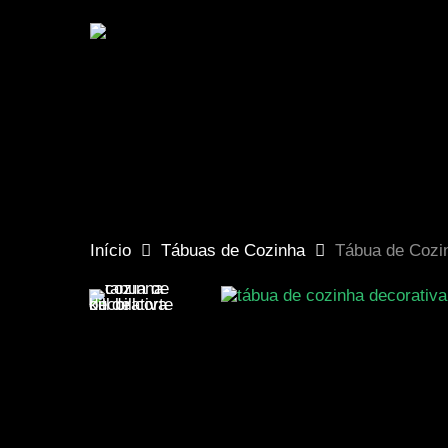
Skip
to
×
main
content
Hit enter to search or ESC to close
Início
Tábuas de Cozinha
Tábua de Cozi