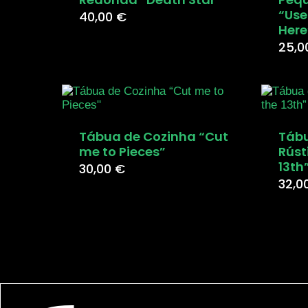
“Use
40,00
€
Here
25,
Tábua de Cozinha “Cut
Tábu
me to Pieces”
Rúst
13th
30,00
€
32,0