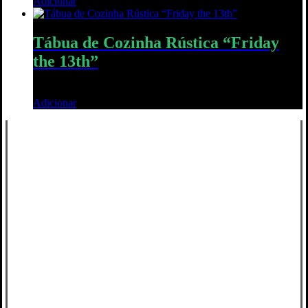
Adicionar
Quick View
Tábua de Cozinha Rústica “Friday
the 13th”
32,00
€
Adicionar
Quick View