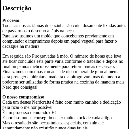
“Smilling
Descrição
Jack”
Processo
:
Todas as nossas tábuas de cozinha são cuidadosamente lixadas antes
de passarmos o desenho a lápis na peça.
Para isso usamos um molde que concebemos previamente em
computador e imprimimos depois em papel vegetal para fazer o
decalque na madeira.
Em seguida são Pirogravadas à mão. O número de horas que leva
até ficar concluída esta parte varia conforme o trabalho e depois no
final limpamos meticulosamente para retirar marcas de carvão.
Finalizamos com duas camadas de óleo mineral de grau alimentar
para proteger e hidratar a madeira e a pirogravura mas de modo a
poderem ser utilizadas de forma prática na cozinha da maneira mais
Nerd que consigas!
O nosso compromisso
:
Cada um destes Nerdcrafts é feito com muito carinho e dedicação
para ficar o melhor possível.
É um processo demorado? É!
E por isso nunca conseguimos ter muito stock de cada artigo.
Mas o resultado são peças únicas, especiais, com alma e
garantidamente não existirão nunca duas iguais.