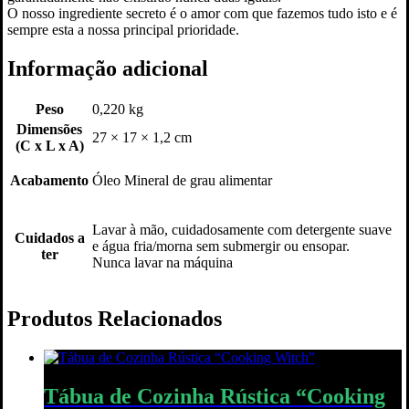
O nosso ingrediente secreto é o amor com que fazemos tudo isto e é
sempre esta a nossa principal prioridade.
Informação adicional
Peso
0,220 kg
Dimensões
27 × 17 × 1,2 cm
(C x L x A)
Acabamento
Óleo Mineral de grau alimentar
Lavar à mão, cuidadosamente com detergente suave
Cuidados a
e água fria/morna sem submergir ou ensopar.
ter
Nunca lavar na máquina
Produtos Relacionados
Tábua de Cozinha Rústica “Cooking