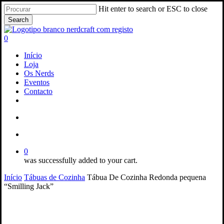
Skip
Hit enter to search or ESC to close
to
Search
main
Close
content
Search
search
account
0
Menu
Início
Loja
Os Nerds
Eventos
Contacto
facebook
instagram
email
search
account
0
was successfully added to your cart.
Início
Tábuas de Cozinha
Tábua De Cozinha Redonda pequena
“Smilling Jack”