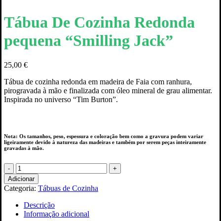
Tábua De Cozinha Redonda
pequena “Smilling Jack”
25,00
€
Tábua de cozinha redonda em madeira de Faia com ranhura,
pirogravada à mão e finalizada com óleo mineral de grau alimentar.
Inspirada no universo “Tim Burton”.
Nota: Os tamanhos, peso, espessura e coloração bem como a gravura podem variar
ligeiramente devido à natureza das madeiras e também por serem peças inteiramente
gravadas à mão.
Quantidade
de
Adicionar
Tábua
Categoria:
Tábuas de Cozinha
De
Cozinha
Descrição
Redonda
Informação adicional
pequena