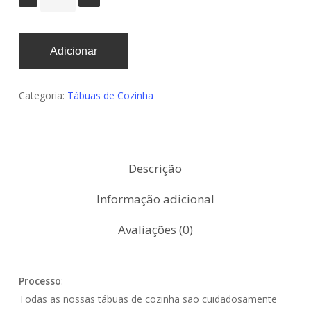
Estatisticas
Adicionar
De modo a
que possamos
melhorar a
funcionalidade
Categoria:
Tábuas de Cozinha
e estrutura do
website,
baseado na
forma como o
mesmo é
Descrição
utilizado.
Informação adicional
Experiência
Avaliações (0)
De forma a que
o nosso
website possa
funcionar da
Processo
:
melhor maneira
Todas as nossas tábuas de cozinha são cuidadosamente
possível