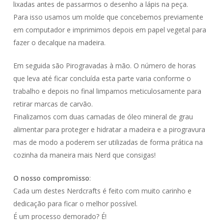
durante a tua
lixadas antes de passarmos o desenho a lápis na peça.
visita. Se
Para isso usamos um molde que concebemos previamente
recusares estas
cookies,
em computador e imprimimos depois em papel vegetal para
algumas
fazer o decalque na madeira.
funcionalidades
desaparecerão
Em seguida são Pirogravadas à mão. O número de horas
do website.
que leva até ficar concluída esta parte varia conforme o
trabalho e depois no final limpamos meticulosamente para
Marketing
retirar marcas de carvão.
Partilhar os teus
Finalizamos com duas camadas de óleo mineral de grau
interesses e
comportamentos
alimentar para proteger e hidratar a madeira e a pirogravura
enquanto visitas
mas de modo a poderem ser utilizadas de forma prática na
o nosso site, vai
cozinha da maneira mais Nerd que consigas!
aumentar a
possibilidade de
veres conteúdos
O nosso compromisso
:
e ofertas
Cada um destes Nerdcrafts é feito com muito carinho e
personalizados.
dedicação para ficar o melhor possível.
É um processo demorado? É!