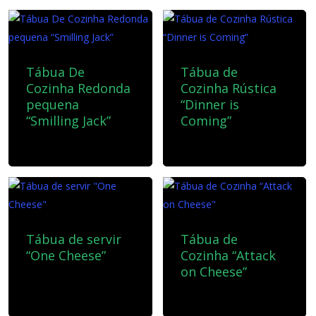
Tábua De
Tábua de
Cozinha Redonda
Cozinha Rústica
pequena
“Dinner is
“Smilling Jack”
Coming”
25,00
€
35,00
€
Tábua de servir
Tábua de
“One Cheese”
Cozinha “Attack
on Cheese”
25,00
€
35,00
€