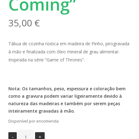
Coming”
35,00
€
Tábua de cozinha rústica em madeira de Pinho, pirogravada
à mão e finalizada com óleo mineral de grau alimentar.
Inspirada na série “Game of Thrones”.
Necessárias
Nota: Os tamanhos, peso, espessura e coloração bem
Estas cookies
como a gravura podem variar ligeiramente devido à
não são
natureza das madeiras e também por serem peças
opcionais.
inteiramente gravadas à mão.
Elas são
necessárias
Disponível por encomenda
para que o
website
funcione.