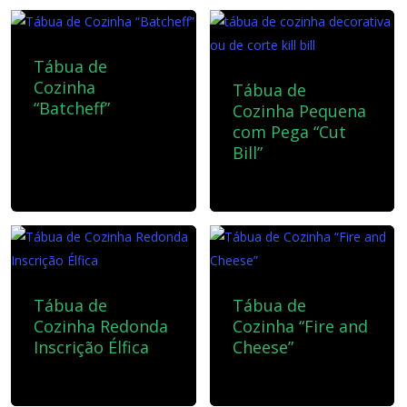
Tábua de
Cozinha
Tábua de
“Batcheff”
Cozinha Pequena
com Pega “Cut
30,00
€
Bill”
25,00
€
Tábua de
Tábua de
Cozinha Redonda
Cozinha “Fire and
Inscrição Élfica
Cheese”
40,00
€
40,00
€