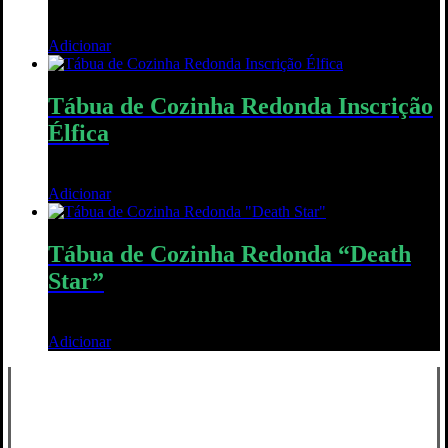
25,00
€
Adicionar
Quick View
Tábua de Cozinha Redonda Inscrição
Élfica
40,00
€
Adicionar
Quick View
Tábua de Cozinha Redonda “Death
Star”
40,00
€
Adicionar
Quick View