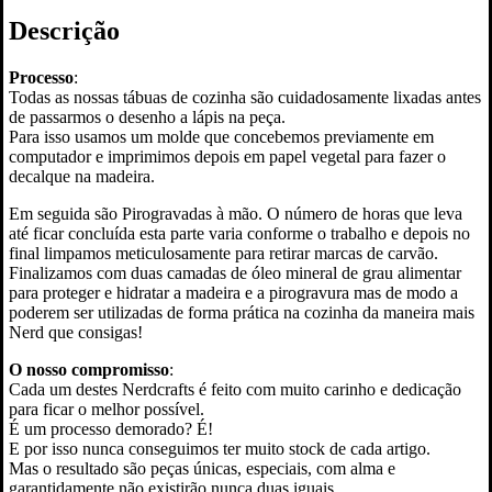
is
Descrição
Out
There"
Processo
:
Todas as nossas tábuas de cozinha são cuidadosamente lixadas antes
de passarmos o desenho a lápis na peça.
Para isso usamos um molde que concebemos previamente em
computador e imprimimos depois em papel vegetal para fazer o
decalque na madeira.
Em seguida são Pirogravadas à mão. O número de horas que leva
até ficar concluída esta parte varia conforme o trabalho e depois no
final limpamos meticulosamente para retirar marcas de carvão.
Finalizamos com duas camadas de óleo mineral de grau alimentar
para proteger e hidratar a madeira e a pirogravura mas de modo a
poderem ser utilizadas de forma prática na cozinha da maneira mais
Nerd que consigas!
O nosso compromisso
:
Cada um destes Nerdcrafts é feito com muito carinho e dedicação
para ficar o melhor possível.
É um processo demorado? É!
E por isso nunca conseguimos ter muito stock de cada artigo.
Mas o resultado são peças únicas, especiais, com alma e
garantidamente não existirão nunca duas iguais.