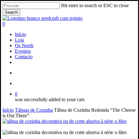
Skip
Hit enter to search or ESC to close
to
Search
main
Close
content
Search
search
account
0
Menu
Início
Loja
Os Nerds
Eventos
Contacto
facebook
instagram
email
search
account
0
was successfully added to your cart.
Início
Tábuas de Cozinha
Tábua de Cozinha Redonda “The Cheese
is Out There”