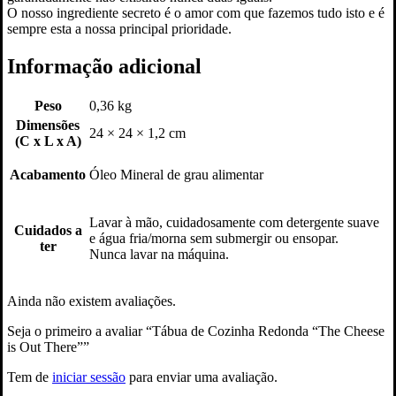
O nosso ingrediente secreto é o amor com que fazemos tudo isto e é
sempre esta a nossa principal prioridade.
Informação adicional
Peso
0,36 kg
Dimensões
24 × 24 × 1,2 cm
(C x L x A)
Acabamento
Óleo Mineral de grau alimentar
Lavar à mão, cuidadosamente com detergente suave
Cuidados a
e água fria/morna sem submergir ou ensopar.
ter
Nunca lavar na máquina.
Ainda não existem avaliações.
Seja o primeiro a avaliar “Tábua de Cozinha Redonda “The Cheese
is Out There””
Tem de
iniciar sessão
para enviar uma avaliação.