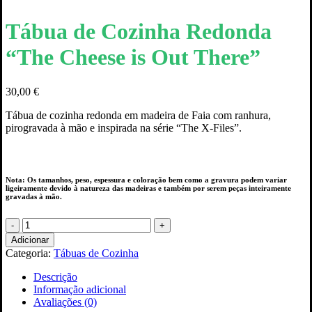
Tábua de Cozinha Redonda
“The Cheese is Out There”
30,00
€
Tábua de cozinha redonda em madeira de Faia com ranhura,
pirogravada à mão e inspirada na série “The X-Files”.
Nota: Os tamanhos, peso, espessura e coloração bem como a gravura podem variar
ligeiramente devido à natureza das madeiras e também por serem peças inteiramente
gravadas à mão.
Quantidade
de
Adicionar
Tábua
Categoria:
Tábuas de Cozinha
de
Cozinha
Descrição
Redonda
Informação adicional
"The
Avaliações (0)
Cheese