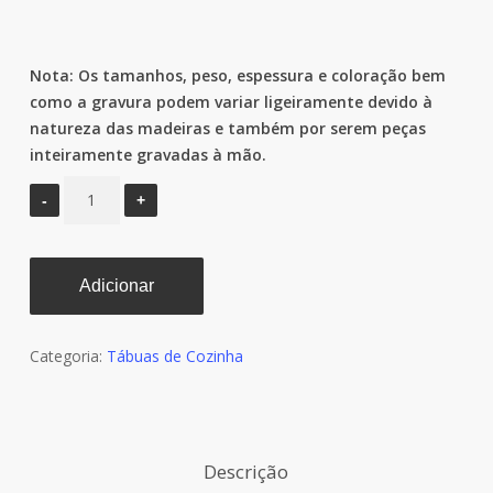
Estatisticas
Nota: Os tamanhos, peso, espessura e coloração bem
De modo a
como a gravura podem variar ligeiramente devido à
que possamos
melhorar a
natureza das madeiras e também por serem peças
funcionalidade
inteiramente gravadas à mão.
e estrutura do
website,
baseado na
forma como o
mesmo é
utilizado.
Adicionar
Experiência
Categoria:
Tábuas de Cozinha
De forma a que
o nosso
website possa
funcionar da
melhor maneira
Descrição
possível