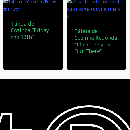
Tábua de
Cozinha “Friday
Tábua de
the 13th”
Cozinha Redonda
“The Cheese is
30,00
€
Out There”
30,00
€