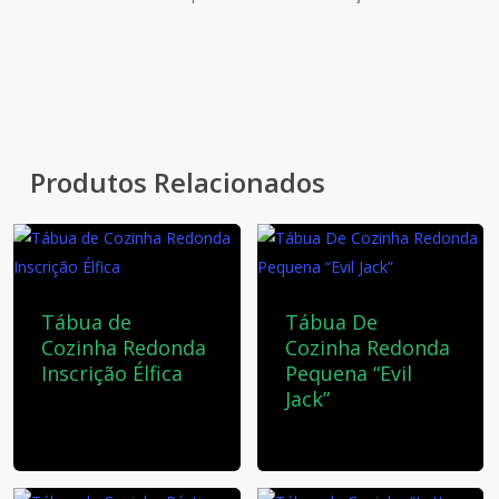
Produtos Relacionados
Tábua de
Tábua De
Cozinha Redonda
Cozinha Redonda
Inscrição Élfica
Pequena “Evil
Jack”
40,00
€
25,00
€