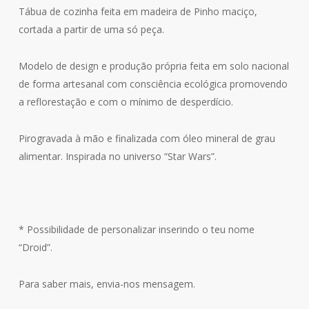
Tábua de cozinha feita em madeira de Pinho maciço,
cortada a partir de uma só peça.
Modelo de design e produção própria feita em solo nacional
de forma artesanal com consciência ecológica promovendo
a reflorestação e com o mínimo de desperdício.
Pirogravada à mão e finalizada com óleo mineral de grau
alimentar. Inspirada no universo “Star Wars”.
Necessárias
Estas cookies
não são
* Possibilidade de personalizar inserindo o teu nome
opcionais.
“Droid”.
Elas são
necessárias
para que o
Para saber mais, envia-nos mensagem.
website
funcione.