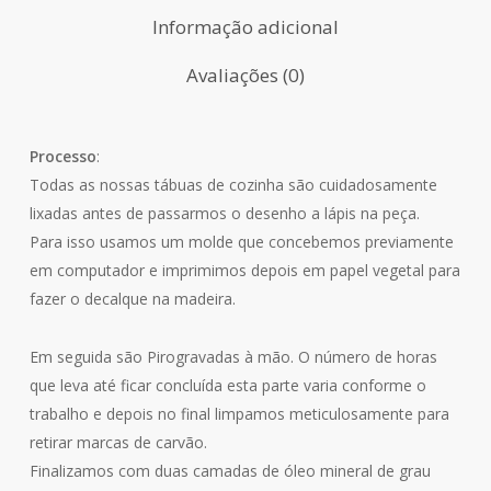
durante a tua
visita. Se
Informação adicional
recusares estas
cookies,
Avaliações (0)
algumas
funcionalidades
desaparecerão
do website.
Processo
:
Todas as nossas tábuas de cozinha são cuidadosamente
lixadas antes de passarmos o desenho a lápis na peça.
Marketing
Para isso usamos um molde que concebemos previamente
Partilhar os teus
interesses e
em computador e imprimimos depois em papel vegetal para
comportamentos
fazer o decalque na madeira.
enquanto visitas
o nosso site, vai
aumentar a
Em seguida são Pirogravadas à mão. O número de horas
possibilidade de
que leva até ficar concluída esta parte varia conforme o
veres conteúdos
e ofertas
trabalho e depois no final limpamos meticulosamente para
personalizados.
retirar marcas de carvão.
Finalizamos com duas camadas de óleo mineral de grau