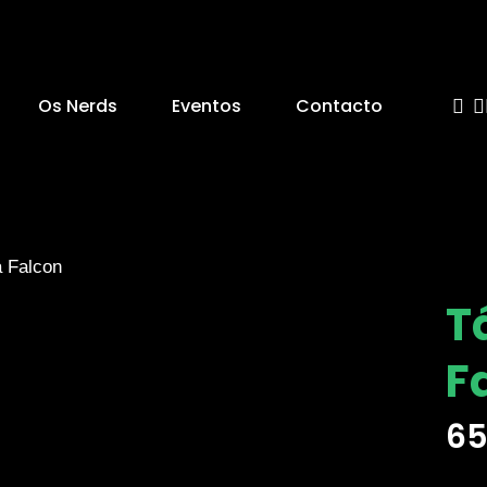
Face
I
Os Nerds
Eventos
Contacto
 Falcon
T
F
65