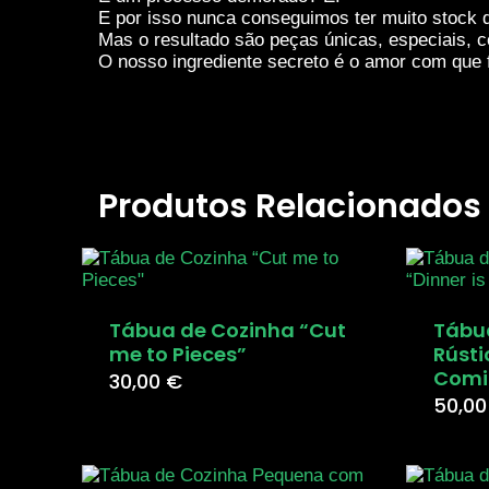
estas cookies,
E por isso nunca conseguimos ter muito stock d
algumas
Mas o resultado são peças únicas, especiais, c
funcionalidades
O nosso ingrediente secreto é o amor com que f
desaparecerão
do website.
Marketing
Partilhar os teus
Produtos Relacionados
interesses e
comportamentos
enquanto visitas
o nosso site, vai
aumentar a
possibilidade de
Tábua de Cozinha “Cut
Tábu
veres conteúdos
me to Pieces”
Rústi
e ofertas
Comi
30,00
€
personalizados.
50,0