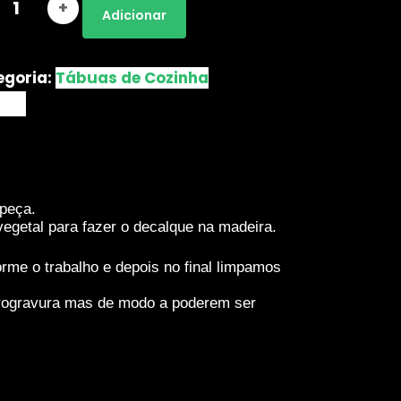
Quantidade
Adicionar
de
Tábua
de
Cozinha
egoria:
Tábuas de Cozinha
Falcon
 (0)
 peça.
etal para fazer o decalque na madeira.
rme o trabalho e depois no final limpamos
pirogravura mas de modo a poderem ser