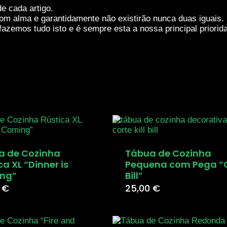
e cada artigo.
om alma e garantidamente não existirão nunca duas iguais.
azemos tudo isto e é sempre esta a nossa principal priorid
a de Cozinha
Tábua de Cozinha
ca XL “Dinner is
Pequena com Pega “
ng”
Bill”
0
€
25,00
€