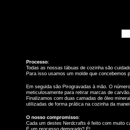
melhorar a
funcionalidade
e estrutura do
website,
baseado na
De
forma como o
mesmo é
utilizado.
Processo
:
Experiência
Todas as nossas tábuas de cozinha são cuidad
De forma a que
Para isso usamos um molde que concebemos pr
o nosso
website possa
Em seguida são Pirogravadas à mão. O número de
funcionar da
meticulosamente para retirar marcas de carvão
melhor
Finalizamos com duas camadas de óleo mineral 
maneira
utilizadas de forma prática na cozinha da mane
possível
durante a tua
O nosso compromisso
:
visita. Se
Cada um destes Nerdcrafts é feito com muito ca
recusares
É um processo demorado? É!