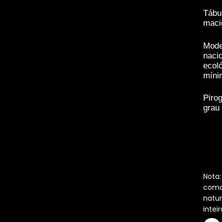
Tábu
maci
Mode
naci
ecol
míni
Piro
grau 
Nota
como 
natu
inte