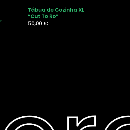
Tábua de Cozinha XL
“Cut To Ro”
”
50,00
€