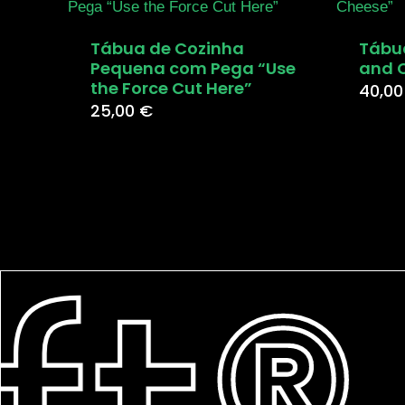
Tábua de Cozinha
Tábua
Pequena com Pega “Use
and 
the Force Cut Here”
40,0
25,00
€