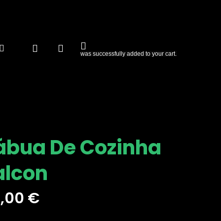
book
nstagram
Email
search
account
was successfully added to your cart.
ábua De Cozinha
alcon
,00
€