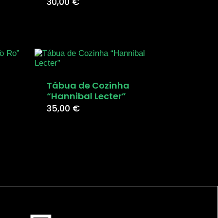
30,00
€
Tábua de Cozinha
“Hannibal Lecter”
35,00
€