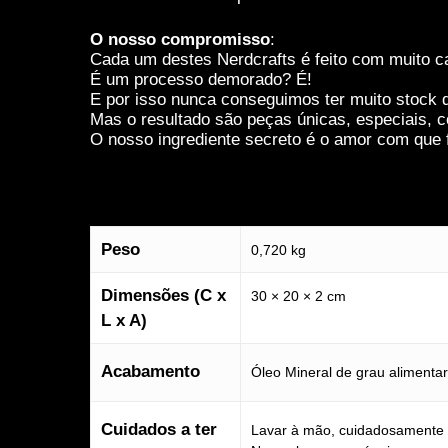
estas cookies,
algumas
O nosso compromisso
:
funcionalidades
Cada um destes Nerdcrafts é feito com muito ca
desaparecerão
É um processo demorado? É!
do website.
E por isso nunca conseguimos ter muito stock d
Mas o resultado são peças únicas, especiais, c
O nosso ingrediente secreto é o amor com que f
Marketing
Partilhar os teus
interesses e
comportamentos
enquanto visitas
Peso
o nosso site, vai
0,720 kg
aumentar a
possibilidade de
Dimensões (C x
30 × 20 × 2 cm
veres conteúdos
L x A)
e ofertas
personalizados.
Acabamento
Óleo Mineral de grau alimentar
Cuidados a ter
Lavar à mão, cuidadosamente 