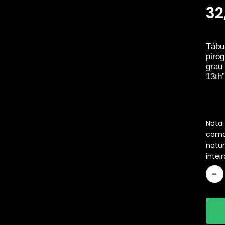
32
Tábu
piro
grau 
13th”
Nota
como 
natu
inte