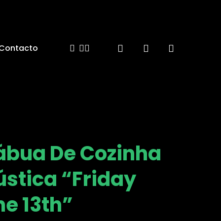
Facebook
Instagram
Email
search
account
Contacto
ábua De Cozinha
ústica “Friday
he 13th”