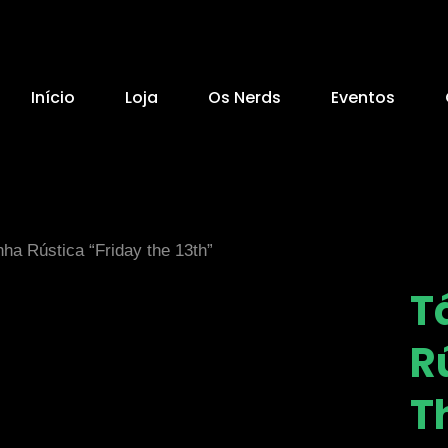
Início
Loja
Os Nerds
Eventos
ha Rústica “Friday the 13th”
T
R
T