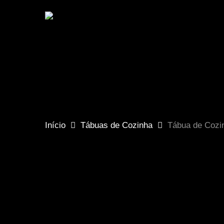
Skip
to
×
main
content
Hit enter to search or ESC to close
Início
Tábuas de Cozinha
Tábua de Cozin