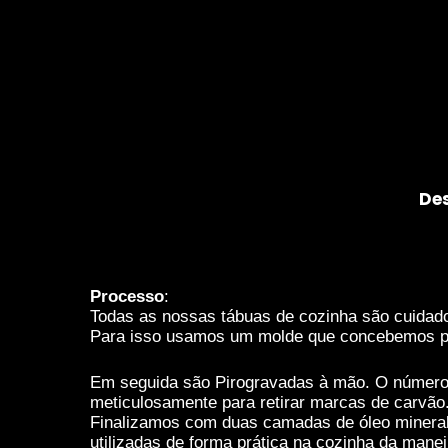
melhorar a
funcionalidade
e estrutura do
website,
baseado na
forma como o
mesmo é
utilizado.
De
Experiência
De forma a que
o nosso
website possa
Processo
:
funcionar da
Todas as nossas tábuas de cozinha são cuidad
melhor
Para isso usamos um molde que concebemos pr
maneira
possível
Em seguida são Pirogravadas à mão. O número de
durante a tua
meticulosamente para retirar marcas de carvão
visita. Se
Finalizamos com duas camadas de óleo mineral 
recusares
utilizadas de forma prática na cozinha da mane