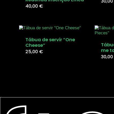
30,0
40,00
€
Tábua de servir “One
Tábu
Cheese”
me to
25,00
€
30,0