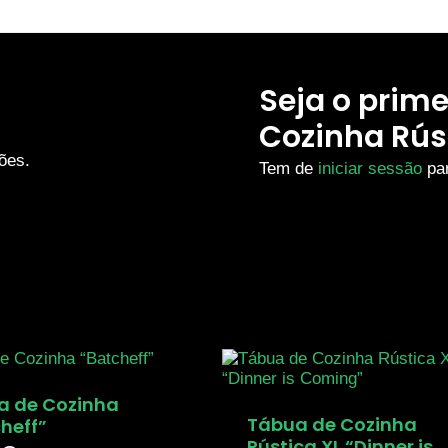
Seja o prime
Cozinha Rúst
ões.
Tem de
iniciar sessão
par
a de Cozinha
Tábua de Cozinha
heff”
Rústica XL “Dinner is